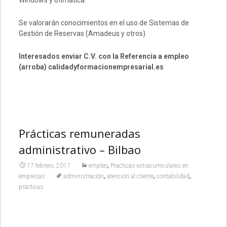
Windows y ofimática.
Se valorarán conocimientos en el uso de Sistemas de
Gestión de Reservas (Amadeus y otros)
Interesados enviar C.V. con la Referencia a empleo
(arroba) calidadyformacionempresarial.es
Prácticas remuneradas
administrativo – Bilbao
,
17 febrero, 2017
empleo
Practicas extracurriculares en
,
,
,
empresas
administración
atención al cliente
contabilidad
prácticas