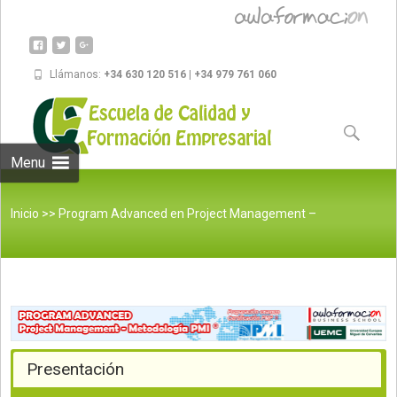
Llámanos:
+34 630 120 516 | +34 979 761 060
Skip to
content
Buscar:
Menu
Inicio
>>
Program Advanced en Project Management –
metodologia PMI
Presentación