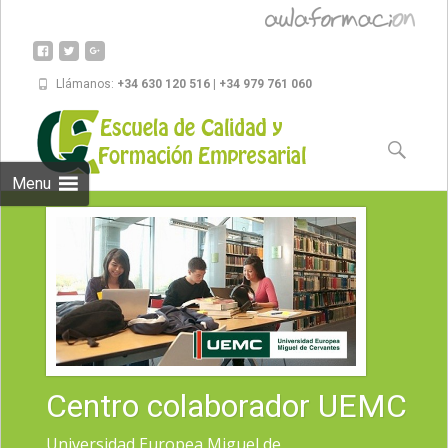
Llámanos:
+34 630 120 516 | +34 979 761 060
Skip to
content
Buscar:
Menu
Centro colaborador UEMC
Universidad Europea Miguel de