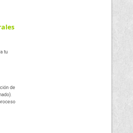
rales
a tu
ación de
nado).
 proceso