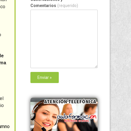
Comentarios
(requerido)
ico
o
de
ima
.
el
io
lumno