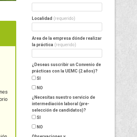
Localidad
(requerido)
Area de la empresa dónde realizar
la práctica
(requerido)
¿Deseas suscribir un Convenio de
prácticas con la UEMC (2 años)?
SI
NO
ones
¿Necesitas nuestro servicio de
orio
intermediación laboral (pre-
selección de candidatos)?
SI
NO
ción
Observaciones y