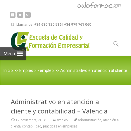
Llámanos:
+34 630 120 516 | +34 979 761 060
Skip to
content
Buscar:
Menu
Inicio
>>
Empleo
>>
empleo
>>
Administrativo en atención al cliente
Administrativo en atención al
y contabilidad – Valencia
cliente y contabilidad – Valencia
,
17 noviembre, 2016
empleo
administración
atención al
,
,
cliente
contabilidad
prácticas en empresas