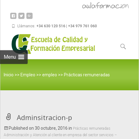
Llámanos:
+34 630 120 516 | +34 979 761 060
Skip to
content
Buscar:
Menu
Inicio
>>
Empleo
>>
empleo
>>
Prácticas remuneradas
Administración y Atención al cliente en empresa del sector
Adminsitracion-p
Published on
30 octubre, 2016
in
Prácticas remuneradas
Administración y Atención al cliente en empresa del sector servicios –
servicios – Barcelona
>>
Adminsitracion-p