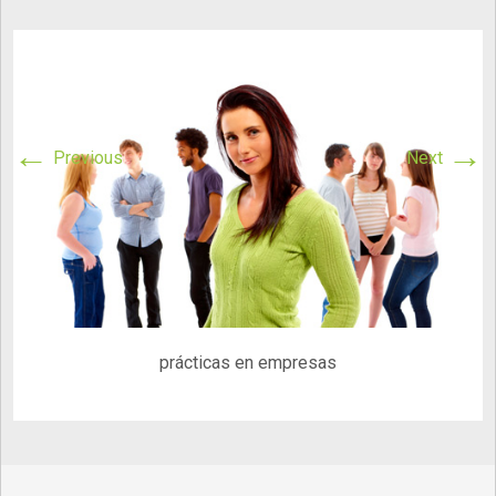
←
→
Previous
Next
prácticas en empresas