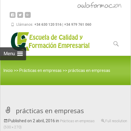
Llámanos:
+34 630 120 516 | +34 979 761 060
Skip to
content
Buscar:
Menu
Inicio
>>
Prácticas en empresas
>>
prácticas en empresas
prácticas en empresas
Published on
2 abril, 2016
in
Prácticas en empresas
Full resolution
(500 × 270)