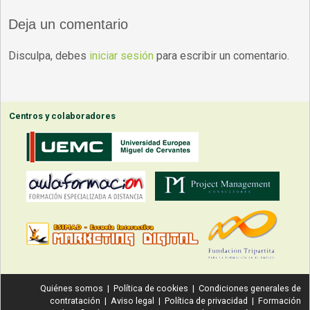
Deja un comentario
Disculpa, debes
iniciar sesión
para escribir un comentario.
Centros y colaboradores
Quiénes somos
|
Política de cookies
|
Condiciones generales de
contratación
|
Aviso legal
|
Política de privacidad
|
Formación