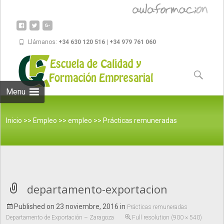
Llámanos:
+34 630 120 516 | +34 979 761 060
Skip to
content
Buscar:
Menu
Inicio
>>
Empleo
>>
empleo
>>
Prácticas remuneradas
Departamento de Exportación – Zaragoza
>>
departamento-
departamento-exportacion
Published on
23 noviembre, 2016
in
Prácticas remuneradas
Departamento de Exportación – Zaragoza
Full resolution (900 × 540)
exportacion