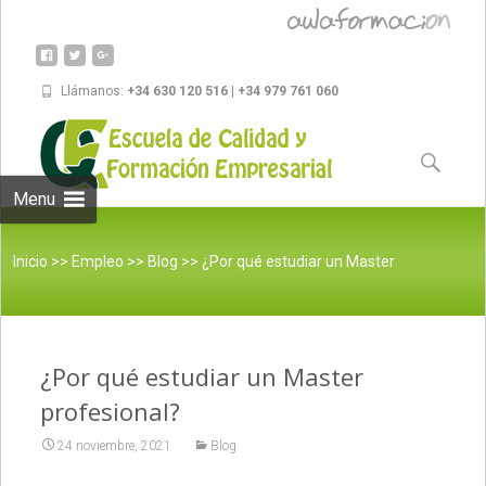
Llámanos:
+34 630 120 516 | +34 979 761 060
Skip to
content
Buscar:
Menu
Inicio
>>
Empleo
>>
Blog
>>
¿Por qué estudiar un Master
¿Por qué estudiar un Master
profesional?
profesional?
24 noviembre, 2021
Blog