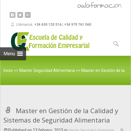
Llámanos:
+34 630 120 516 | +34 979 761 060
Skip to
content
Buscar:
Menu
Inicio
>>
Master Seguridad Alimentaria
>>
Master en Gestión de la
Calidad y Sistemas de Seguridad Alimentaria
Master en Gestión de la Calidad y
Sistemas de Seguridad Alimentaria
Published on
13 febrero, 2015
in
Master Seguridad Alimentaria