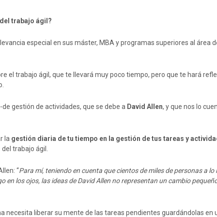
el trabajo ágil?
evancia especial en sus máster, MBA y programas superiores al área d
e el trabajo ágil, que te llevará muy poco tiempo, pero que te hará refl
o.
-de gestión de actividades, que se debe a
David Allen
, y que nos lo cue
r la
gestión diaria de tu tiempo en la gestión de tus tareas y activid
del trabajo ágil.
llen: “
Para mí, teniendo en cuenta que cientos de miles de personas a lo 
o en los ojos, las ideas de David Allen no representan un cambio pequeñ
na necesita liberar su mente de las tareas pendientes guardándolas en 