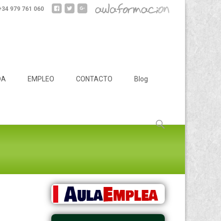
 +34 979 761 060
DA
EMPLEO
CONTACTO
Blog
Buscar: