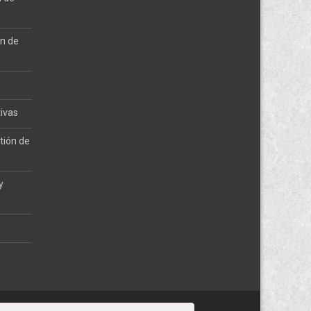
ón de
tivas
tión de
y