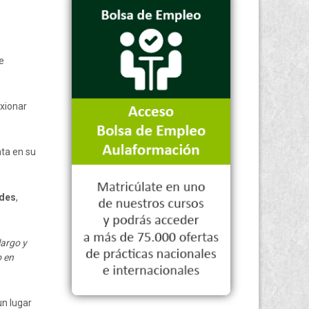
e
exionar
nta en su
ades
,
largo y
o en
un lugar