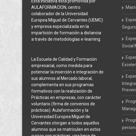
Esta iniciativa está promovida por
AULAFORMACION, centro
Mast
colaborador de la Universidad
Expe
Europea Miguel de Cervantes (UEMC)
y empresa especializada en la
Seguri
impartición de formación a distancia
Expe
a través de metodologías e-learning.
Social
Exper
La Escuela de Calidad y Formación
Excele
empresarial, como medida para
potenciar la inserción e integración de
Exper
sus alumnos al Mercado laboral,
Integr
complementa en sus programas
Preven
formativos con la realización de
Prácticas en empresas, con carácter
Prog
voluntario (firma de convenios de
Manage
prácticas). Aulaformación y la
Universidad Europea Miguel de
Prog
Cervantes otorgan a todos aquellos
persona
alumnos que se matriculen en estos
cursos con prácticas, una beca de