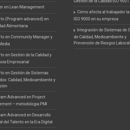
Gestión de la Calidad ISO 9001
er en Lean Management
Cómo afecta al trabajador l
rto (Program advanced) en
ISO 9000 en su empresa
dad Alimentaria
Integración de Sistemas de 
rto en Community Manager y
de Calidad, Medioambiente y
Prevención de Riesgos Labora
 Media
to en Gestión de la Calidad y
ncia Empresarial
to en Gestión de Sistemas
ados: Calidad, Medioambiente y
ción
ram Advanced en Project
ment – metodologia PMI
ram Advanced en Desarrollo
l del Talento en la Era Digital