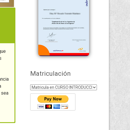
que
s
Matriculación
ancia
a
n sea