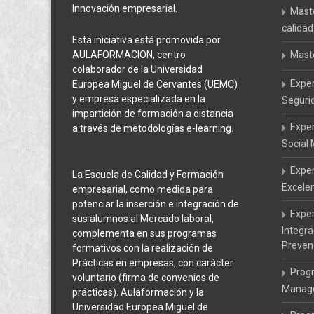
Innovación empresarial.
Maste
calidad
Esta iniciativa está promovida por
AULAFORMACION, centro
Mast
colaborador de la Universidad
Expe
Europea Miguel de Cervantes (UEMC)
y empresa especializada en la
Seguri
impartición de formación a distancia
Expe
a través de metodologías e-learning.
Social
Exper
La Escuela de Calidad y Formación
Excele
empresarial, como medida para
potenciar la inserción e integración de
Exper
sus alumnos al Mercado laboral,
Integr
complementa en sus programas
Preven
formativos con la realización de
Prácticas en empresas, con carácter
Prog
voluntario (firma de convenios de
Manage
prácticas). Aulaformación y la
Universidad Europea Miguel de