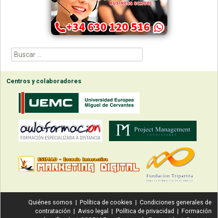
Buscar:
Centros y colaboradores
Quiénes somos
|
Política de cookies
|
Condiciones generales de
contratación
|
Aviso legal
|
Política de privacidad
|
Formación