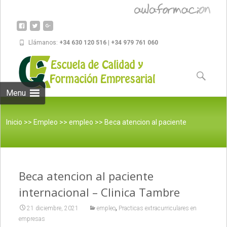
Llámanos:
+34 630 120 516 | +34 979 761 060
Skip to
content
Buscar:
Menu
Inicio
>>
Empleo
>>
empleo
>>
Beca atencion al paciente
Beca atencion al paciente
internacional – Clinica Tambre
internacional – Clinica Tambre
,
21 diciembre, 2021
empleo
Practicas extracurriculares en
empresas