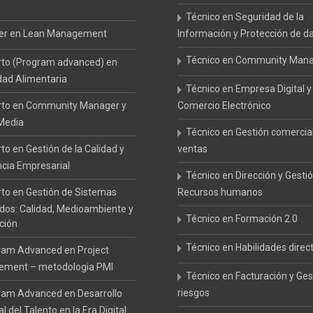
Técnico en Seguridad de la
er en Lean Management
Información y Protección de d
Técnico en Community Man
rto (Program advanced) en
dad Alimentaria
Técnico en Empresa Digital y
rto en Community Manager y
Comercio Electrónico
 Media
Técnico en Gestión comercia
to en Gestión de la Calidad y
ventas
ncia Empresarial
Técnico en Dirección y Gesti
to en Gestión de Sistemas
Recursos humanos
ados: Calidad, Medioambiente y
Técnico en Formación 2.0
ción
Técnico en Habilidades direc
ram Advanced en Project
ment – metodologia PMI
Técnico en Facturación y Ges
riesgos
ram Advanced en Desarrollo
l del Talento en la Era Digital