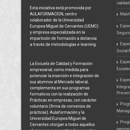
calidad
Esta iniciativa está promovida por
AULAFORMACION, centro
Mast
colaborador de la Universidad
Expe
Europea Miguel de Cervantes (UEMC)
y empresa especializada en la
Seguri
impartición de formación a distancia
Expe
a través de metodologías e-learning.
Social
Exper
La Escuela de Calidad y Formación
Excele
empresarial, como medida para
potenciar la inserción e integración de
Exper
sus alumnos al Mercado laboral,
Integr
complementa en sus programas
Preven
formativos con la realización de
Prácticas en empresas, con carácter
Prog
voluntario (firma de convenios de
Manage
prácticas). Aulaformación y la
Universidad Europea Miguel de
Prog
Cervantes otorgan a todos aquellos
persona