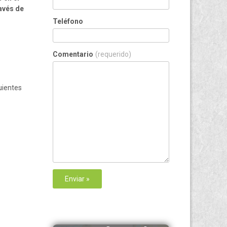
ravés de
Teléfono
Comentario
(requerido)
guientes