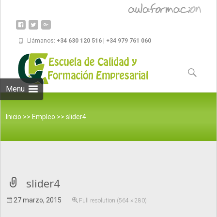
Llámanos:
+34 630 120 516 | +34 979 761 060
Skip to
content
Buscar:
Menu
Inicio
>>
Empleo
>>
slider4
slider4
27 marzo, 2015
Full resolution (564 × 280)