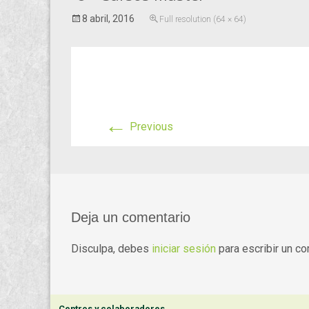
8 abril, 2016
Full resolution (64 × 64)
←
Previous
Deja un comentario
Disculpa, debes
iniciar sesión
para escribir un co
Centros y colaboradores