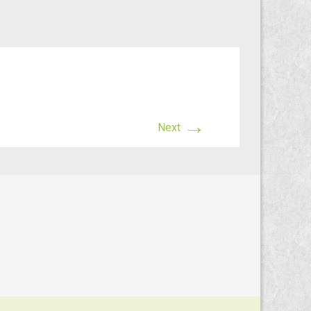
→
Next