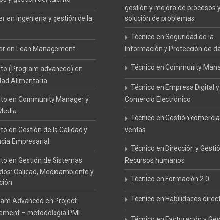
gestión y mejora de procesos 
r en Ingenieria y gestión de la
solución de problemas
Técnico en Seguridad de la
er en Lean Management
Información y Protección de d
Técnico en Community Man
rto (Program advanced) en
dad Alimentaria
Técnico en Empresa Digital y
rto en Community Manager y
Comercio Electrónico
 Media
Técnico en Gestión comercia
to en Gestión de la Calidad y
ventas
ncia Empresarial
Técnico en Dirección y Gesti
to en Gestión de Sistemas
Recursos humanos
ados: Calidad, Medioambiente y
Técnico en Formación 2.0
ción
Técnico en Habilidades direc
ram Advanced en Project
ment – metodologia PMI
Técnico en Facturación y Ges