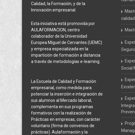
Calidad, la Formación, y de la
Innovación empresarial.
Maste
calidad
Esta iniciativa está promovida por
AULAFORMACION, centro
Mast
colaborador de la Universidad
Expe
Europea Miguel de Cervantes (UEMC)
y empresa especializada en la
Seguri
impartición de formación a distancia
Expe
a través de metodologías e-learning.
Social
Exper
La Escuela de Calidad y Formación
Excele
empresarial, como medida para
potenciar la inserción e integración de
Exper
sus alumnos al Mercado laboral,
Integr
complementa en sus programas
Preven
formativos con la realización de
Prácticas en empresas, con carácter
Prog
voluntario (firma de convenios de
Manage
prácticas). Aulaformación y la