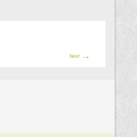
→
Next