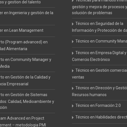
Técnicas para mandos inter
 y gestion del talento
gestión y mejora de procesos 
r en Ingenieria y gestión de la
solución de problemas
Técnico en Seguridad de la
er en Lean Management
Información y Protección de d
Técnico en Community Man
rto (Program advanced) en
dad Alimentaria
Técnico en Empresa Digital y
rto en Community Manager y
Comercio Electrónico
 Media
Técnico en Gestión comercia
to en Gestión de la Calidad y
ventas
ncia Empresarial
Técnico en Dirección y Gesti
to en Gestión de Sistemas
Recursos humanos
ados: Calidad, Medioambiente y
Técnico en Formación 2.0
ción
Técnico en Habilidades direc
ram Advanced en Project
ment – metodologia PMI