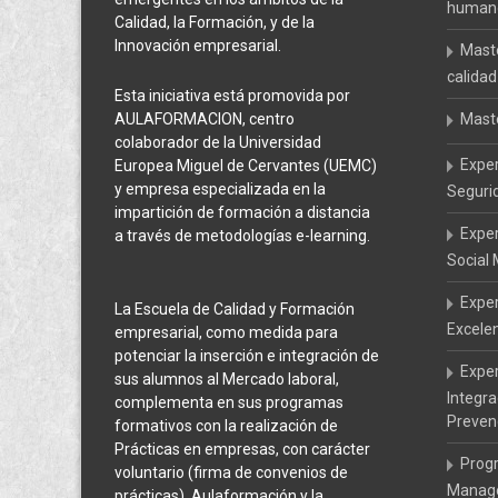
humanos
Calidad, la Formación, y de la
Innovación empresarial.
Maste
calidad
Esta iniciativa está promovida por
AULAFORMACION, centro
Mast
colaborador de la Universidad
Expe
Europea Miguel de Cervantes (UEMC)
y empresa especializada en la
Seguri
impartición de formación a distancia
Expe
a través de metodologías e-learning.
Social
Exper
La Escuela de Calidad y Formación
Excele
empresarial, como medida para
potenciar la inserción e integración de
Exper
sus alumnos al Mercado laboral,
Integr
complementa en sus programas
Preven
formativos con la realización de
Prácticas en empresas, con carácter
Prog
voluntario (firma de convenios de
Manage
prácticas). Aulaformación y la